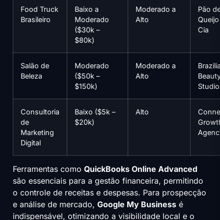
Food Truck
Baixo a
Moderado a
Pão d
Brasileiro
Moderado
Alto
Queijo
($30k –
Cia
$80k)
Salão de
Moderado
Moderado a
Brazili
Beleza
($50k –
Alto
Beaut
$150k)
Studio
Consultoria
Baixo ($5k –
Alto
Conne
de
$20k)
Growt
Marketing
Agenc
Digital
Ferramentas como
QuickBooks Online Advanced
são essenciais para a gestão financeira, permitindo
o controle de receitas e despesas. Para prospecção
e análise de mercado,
Google My Business
é
indispensável, otimizando a visibilidade local e o