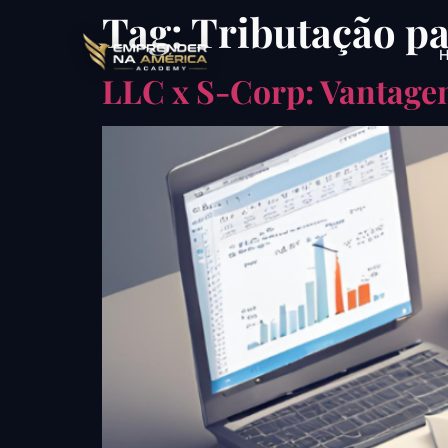
Tag:
Tributação p
H
LLC x S-Corp: Vantage