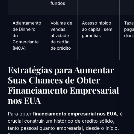
fundos
Adiantamento
Volume de
Acesso rápido
Taxa
de Dinheiro
vendas,
ao capital, sem
pag
do
atividade
garantias
diár
Comerciante
de cartão
(MCA)
de crédito
Estratégias para Aumentar
Suas Chances de Obter
Financiamento Empresarial
nos EUA
Para obter
financiamento empresarial nos EUA
, é
crucial construir um histórico de crédito sólido,
tanto pessoal quanto empresarial, desde o início.