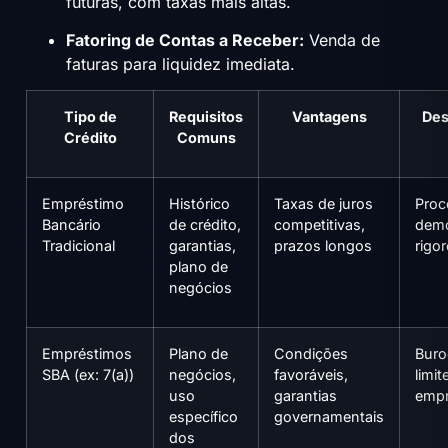
futuras, com taxas mais altas.
Fatoring de Contas a Receber:
Venda de
faturas para liquidez imediata.
Tipo de
Requisitos
Vantagens
Des
Crédito
Comuns
Empréstimo
Histórico
Taxas de juros
Proc
Bancário
de crédito,
competitivas,
demo
Tradicional
garantias,
prazos longos
rigo
plano de
negócios
Empréstimos
Plano de
Condições
Buro
SBA (ex: 7(a))
negócios,
favoráveis,
limit
uso
garantias
empr
específico
governamentais
dos